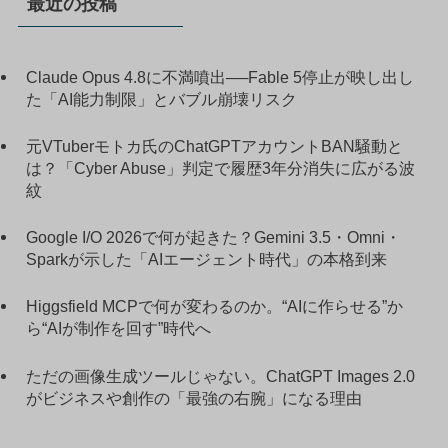
最近の投稿
Claude Opus 4.8に不満噴出──Fable 5停止が映し出し
た「AI能力制限」とバブル崩壊リスク
元VTuberモトカ氏のChatGPTアカウントBAN騒動と
は？「Cyber Abuse」判定で履歴3年分消失に広がる波
紋
Google I/O 2026で何が起きた？Gemini 3.5・Omni・
Sparkが示した「AIエージェント時代」の本格到来
Higgsfield MCPで何が変わるのか。“AIに作らせる”か
ら“AIが制作を回す”時代へ
ただの画像生成ツールじゃない。ChatGPT Images 2.0
がビジネスや創作の「最強の右腕」になる理由