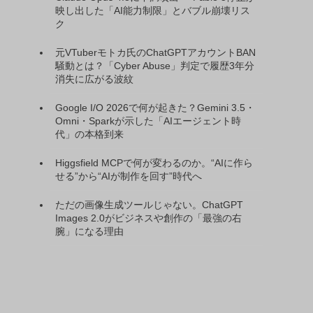
映し出した「AI能力制限」とバブル崩壊リス
ク
元VTuberモトカ氏のChatGPTアカウントBAN
騒動とは？「Cyber Abuse」判定で履歴3年分
消失に広がる波紋
Google I/O 2026で何が起きた？Gemini 3.5・
Omni・Sparkが示した「AIエージェント時
代」の本格到来
Higgsfield MCPで何が変わるのか。“AIに作ら
せる”から“AIが制作を回す”時代へ
ただの画像生成ツールじゃない。ChatGPT
Images 2.0がビジネスや創作の「最強の右
腕」になる理由