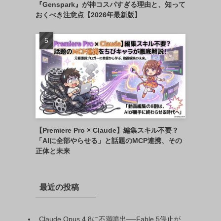
『Genspark』が神コスパすぎる理由と、知って
おくべき注意点【2026年最新版】
【Premiere Pro × Claude】編集スキル不要？
「AIに全部やらせる」と話題のMCP連携、その
正体と未来
最近の投稿
Claude Opus 4.8に不満噴出──Fable 5停止が