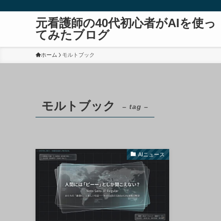
元看護師の40代初心者がAIを使っ
てみたブログ
ホーム
モルトブック
モルトブック
– tag –
AIニュース