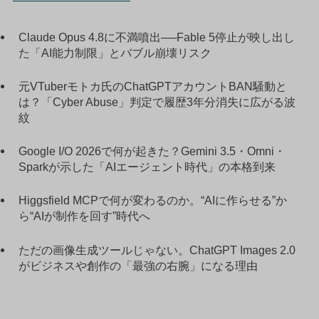
Claude Opus 4.8に不満噴出──Fable 5停止が映し出し
た「AI能力制限」とバブル崩壊リスク
元VTuberモトカ氏のChatGPTアカウントBAN騒動と
は？「Cyber Abuse」判定で履歴3年分消失に広がる波
紋
Google I/O 2026で何が起きた？Gemini 3.5・Omni・
Sparkが示した「AIエージェント時代」の本格到来
Higgsfield MCPで何が変わるのか。“AIに作らせる”か
ら“AIが制作を回す”時代へ
ただの画像生成ツールじゃない。ChatGPT Images 2.0
がビジネスや創作の「最強の右腕」になる理由