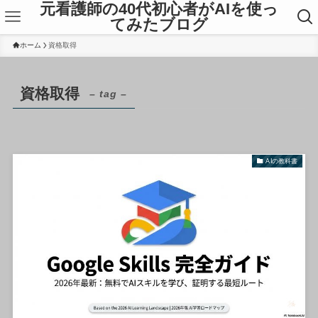
元看護師の40代初心者がAIを使っ
てみたブログ
ホーム
資格取得
資格取得
– tag –
AIの教科書