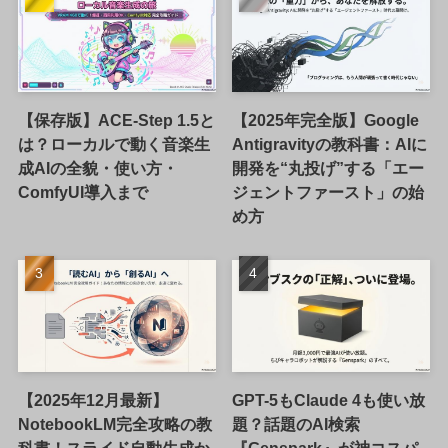
【保存版】ACE-Step 1.5と
【2025年完全版】Google
は？ローカルで動く音楽生
Antigravityの教科書：AIに
成AIの全貌・使い方・
開発を“丸投げ”する「エー
ComfyUI導入まで
ジェントファースト」の始
め方
【2025年12月最新】
GPT-5もClaude 4も使い放
NotebookLM完全攻略の教
題？話題のAI検索
科書！スライド自動生成か
『Genspark』が神コスパ