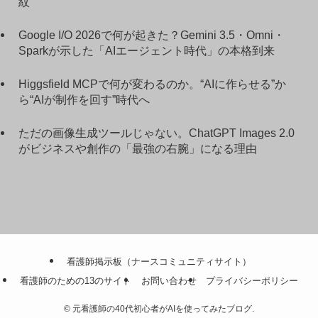
紋
Google I/O 2026で何が起きた？Gemini 3.5・Omni・
Sparkが示した「AIエージェント時代」の本格到来
Higgsfield MCPで何が変わるのか。“AIに作らせる”か
ら“AIが制作を回す”時代へ
ただの画像生成ツールじゃない。ChatGPT Images 2.0
がビジネスや創作の「最強の右腕」になる理由
看護師掲示板（ナースコミュニティサイト）
看護師のための13のサイト
お問い合わせ
プライバシーポリシー
©
元看護師の40代初心者がAIを使ってみたブログ.