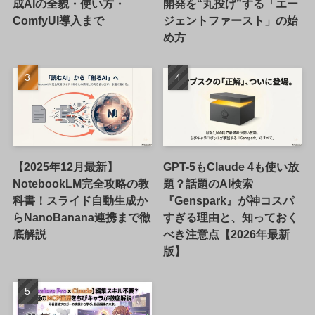
成AIの全貌・使い方・
開発を“丸投げ”する「エー
ComfyUI導入まで
ジェントファースト」の始
め方
【2025年12月最新】
GPT-5もClaude 4も使い放
NotebookLM完全攻略の教
題？話題のAI検索
科書！スライド自動生成か
『Genspark』が神コスパ
らNanoBanana連携まで徹
すぎる理由と、知っておく
底解説
べき注意点【2026年最新
版】