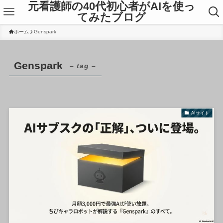
元看護師の40代初心者がAIを使っ
てみたブログ
ホーム
Genspark
Genspark
– tag –
AIサイト