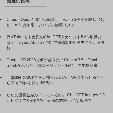
最近の投稿
Claude Opus 4.8に不満噴出──Fable 5停止が映し出し
た「AI能力制限」とバブル崩壊リスク
元VTuberモトカ氏のChatGPTアカウントBAN騒動と
は？「Cyber Abuse」判定で履歴3年分消失に広がる波
紋
Google I/O 2026で何が起きた？Gemini 3.5・Omni・
Sparkが示した「AIエージェント時代」の本格到来
Higgsfield MCPで何が変わるのか。“AIに作らせる”か
ら“AIが制作を回す”時代へ
ただの画像生成ツールじゃない。ChatGPT Images 2.0
がビジネスや創作の「最強の右腕」になる理由