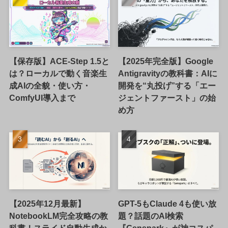
【保存版】ACE-Step 1.5と
【2025年完全版】Google
は？ローカルで動く音楽生
Antigravityの教科書：AIに
成AIの全貌・使い方・
開発を“丸投げ”する「エー
ComfyUI導入まで
ジェントファースト」の始
め方
【2025年12月最新】
GPT-5もClaude 4も使い放
NotebookLM完全攻略の教
題？話題のAI検索
科書！スライド自動生成か
『Genspark』が神コスパ