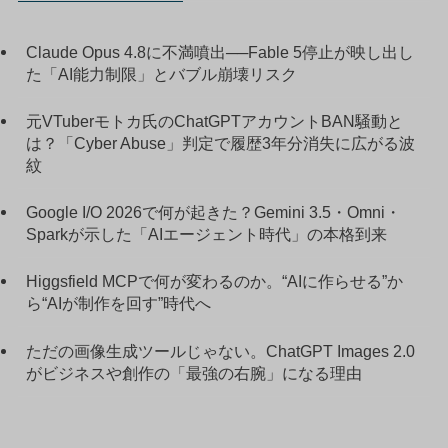
Claude Opus 4.8に不満噴出──Fable 5停止が映し出し
た「AI能力制限」とバブル崩壊リスク
元VTuberモトカ氏のChatGPTアカウントBAN騒動と
は？「Cyber Abuse」判定で履歴3年分消失に広がる波
紋
Google I/O 2026で何が起きた？Gemini 3.5・Omni・
Sparkが示した「AIエージェント時代」の本格到来
Higgsfield MCPで何が変わるのか。“AIに作らせる”か
ら“AIが制作を回す”時代へ
ただの画像生成ツールじゃない。ChatGPT Images 2.0
がビジネスや創作の「最強の右腕」になる理由