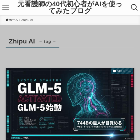
元看護師の40代初心者がAIを使っ
てみたブログ
ホーム
Zhipu AI
Zhipu AI
– tag –
AIニュース