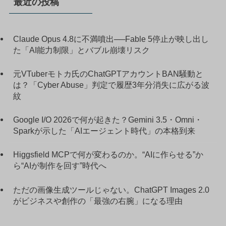
最近の投稿
Claude Opus 4.8に不満噴出──Fable 5停止が映し出し
た「AI能力制限」とバブル崩壊リスク
元VTuberモトカ氏のChatGPTアカウントBAN騒動と
は？「Cyber Abuse」判定で履歴3年分消失に広がる波
紋
Google I/O 2026で何が起きた？Gemini 3.5・Omni・
Sparkが示した「AIエージェント時代」の本格到来
Higgsfield MCPで何が変わるのか。“AIに作らせる”か
ら“AIが制作を回す”時代へ
ただの画像生成ツールじゃない。ChatGPT Images 2.0
がビジネスや創作の「最強の右腕」になる理由