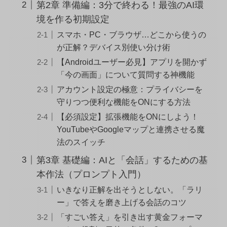
第2章 準備編：3分で終わる！最強のAI環
境を作る初期設定
スマホ・PC・ブラウザ…どこから使うの
が正解？デバイス別使い分け術
【Androidユーザー必見】アプリを開かず
「今の画面」について質問する神機能
アカウント設定の極意：プライバシーを
守りつつ便利な機能をONにする方法
【必須設定】拡張機能をONにしよう！
YouTubeやGoogleマップと連携させる魔
法のスイッチ
第3章 基礎編：AIと「会話」するための基
本作法（プロンプト入門）
いきなり正解を出そうとしない。「ラリ
ー」で答えを磨き上げる会話のコツ
「すごい答え」を引き出す黄金フォーマ