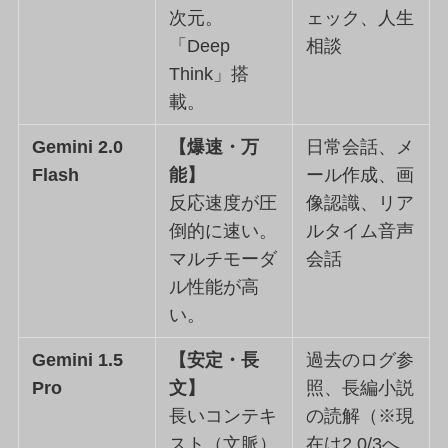
次元。
ェック、人生
「Deep
相談
Think」搭
載。
Gemini 2.0
【爆速・万
日常会話、メ
Flash
能】
ール作成、画
反応速度が圧
像認識、リア
倒的に速い。
ルタイム音声
マルチモーダ
会話
ル性能が高
い。
Gemini 1.5
【安定・長
過去のログ参
Pro
文】
照、長編小説
長いコンテキ
の読解（※現
スト（文脈）
在は2.0/3へ