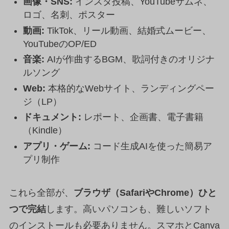
画像・SNS:
インスタ投稿、YouTubeサムネ、
ロゴ、名刺、ポスター
動画:
TikTok、リール動画、結婚式ムービー、
YouTubeのOP/ED
音楽:
AIが作曲するBGM、歌詞付きのオリジナ
ルソング
Web:
本格的なWebサイト、ランディングペー
ジ（LP）
ドキュメント:
レポート、企画書、電子書籍
（Kindle）
アプリ・ゲーム:
コード生成AIを使った簡易ア
プリ制作
これら全部が、
ブラウザ（SafariやChrome）ひと
つで完結
します。高いパソコンも、難しいソフト
のインストールも必要ありません。スマホとCanva