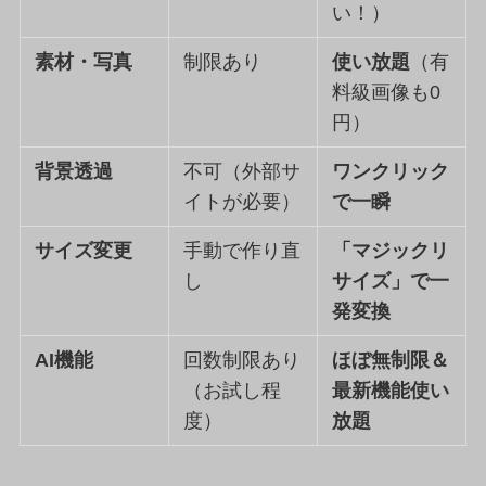
い！）
素材・写真
制限あり
使い放題
（有
料級画像も0
円）
背景透過
不可（外部サ
ワンクリック
イトが必要）
で一瞬
サイズ変更
手動で作り直
「マジックリ
し
サイズ」で一
発変換
AI機能
回数制限あり
ほぼ無制限＆
（お試し程
最新機能使い
度）
放題