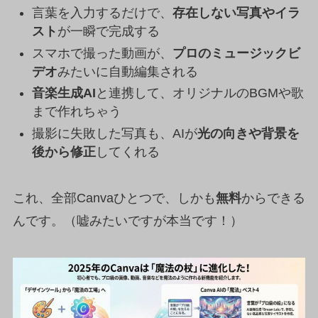
言葉を入力するだけで、
存在しない写真やイラ
スト
が一瞬で完成する
スマホで撮った動画が、
プロのミュージックビ
デオ
みたいに自動編集される
音楽生成AI
と連携して、オリジナルのBGMや歌
まで作れちゃう
撮影に失敗した写真も、AIが
光の向きや背景を
後から修正
してくれる
これ、全部Canvaひとつで、しかも
無料
からできる
んです。（嘘みたいですが本当です！）