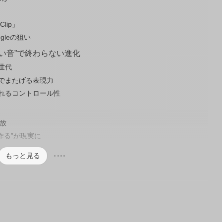
lip」
gleの狙い
い音”で終わらない進化
世代
でまたげる表現力
れるコントロール性
開放
を作る”が現実に
もっと見る