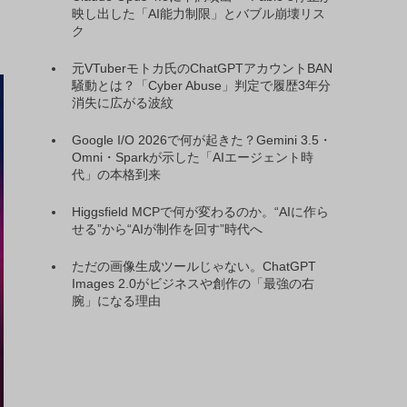
映し出した「AI能力制限」とバブル崩壊リス
ク
元VTuberモトカ氏のChatGPTアカウントBAN
騒動とは？「Cyber Abuse」判定で履歴3年分
消失に広がる波紋
Google I/O 2026で何が起きた？Gemini 3.5・
Omni・Sparkが示した「AIエージェント時
代」の本格到来
Higgsfield MCPで何が変わるのか。“AIに作ら
せる”から“AIが制作を回す”時代へ
ただの画像生成ツールじゃない。ChatGPT
Images 2.0がビジネスや創作の「最強の右
腕」になる理由