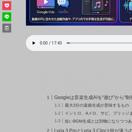
Googleは音楽生成AIを“遊び”から
最大3分の楽曲生成が意味するもの
イントロ、Aメロ、サビ、ブリッジ
短いBGM生成とは別物になりつつ
Lyria 3 ProとLyria 3 Clipは何が違